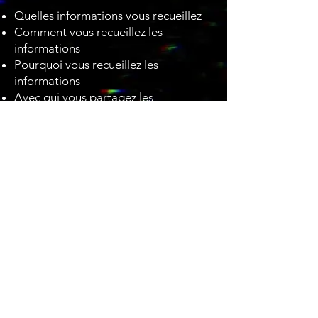
Quelles informations vous recueillez
Comment vous recueillez les
informations
Pourquoi vous recueillez les
informations
Avec qui vous partagez les
informations
Où sont stockées les informations
Combien de temps vous conservez
les informations
Comment vous protégez les
informations
Les modifications ou mises à jour de
la Politique de confidentialité.
Cliquez ici
pour obtenir des
informations plus détaillées sur la
création de votre politique de
confidentialité.