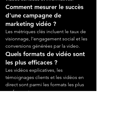
Comment mesurer le succès 
d'une campagne de 
marketing vidéo ?
Les métriques clés incluent le taux de 
visionnage, l'engagement social et les 
conversions générées par la video.
Quels formats de vidéo sont 
les plus efficaces ?
Les vidéos explicatives, les 
témoignages clients et les vidéos en 
direct sont parmi les formats les plus 
performants.
Comment le marketing vidéo 
impacte-t-il le SEO ?
Le contenu vidéo peut améliorer le 
référencement naturel en augmentant 
le temps passé sur la page et en 